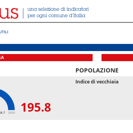
UTILI
GA
POPOLAZIONE
Indice di vecchiaia
195.8
8
48.7
2850