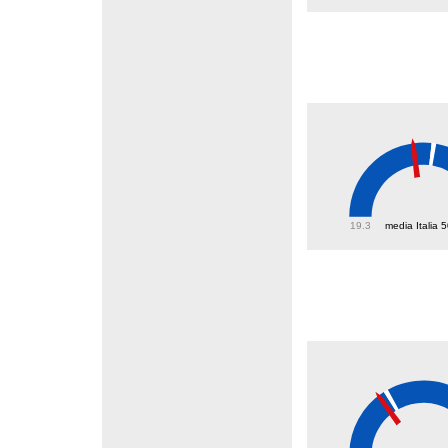
45.6
19.3
media Italia 
21.4