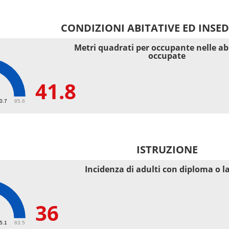
CONDIZIONI ABITATIVE ED INSE
Metri quadrati per occupante nelle ab
occupate
41.8
40.7
85.6
ISTRUZIONE
Incidenza di adulti con diploma o l
36
55.1
83.5