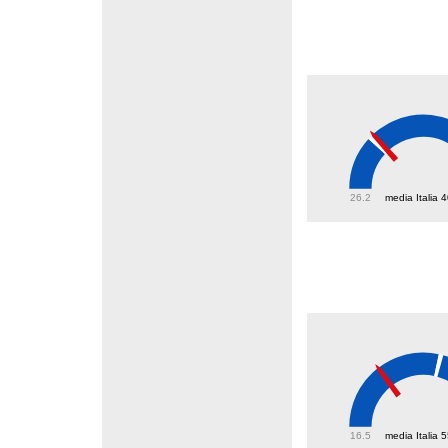
41.8
26.2
media Italia 
36
16.5
media Italia 