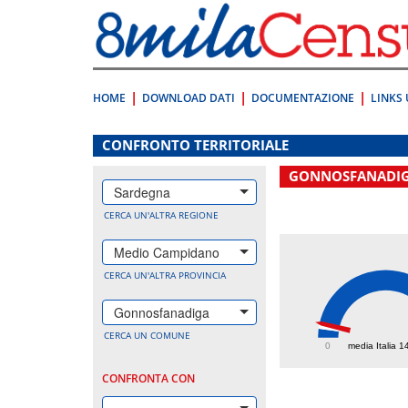
Vai
direttamente
a:
Contenuto
Ricerca
HOME
DOWNLOAD DATI
DOCUMENTAZIONE
LINKS 
.
CONFRONTO TERRITORIALE
GONNOSFANADI
Sardegna
CERCA UN'ALTRA REGIONE
Medio Campidano
CERCA UN'ALTRA PROVINCIA
Gonnosfanadiga
195.
CERCA UN COMUNE
0
media Italia 1
CONFRONTA CON