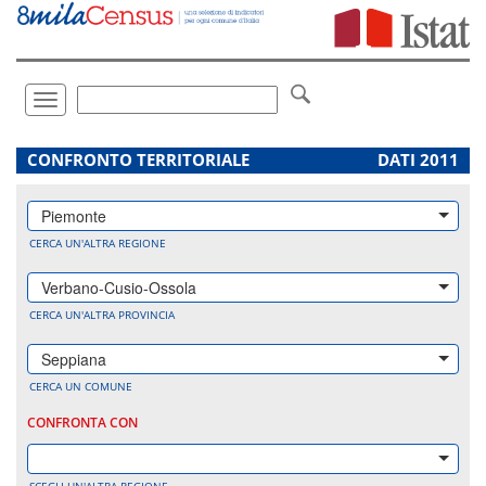
Vai
direttamente
a:
Contenuto
Ricerca
Toggle
navigation
.
CONFRONTO TERRITORIALE
DATI 2011
Piemonte
CERCA UN'ALTRA REGIONE
Verbano-Cusio-Ossola
CERCA UN'ALTRA PROVINCIA
Seppiana
CERCA UN COMUNE
CONFRONTA CON