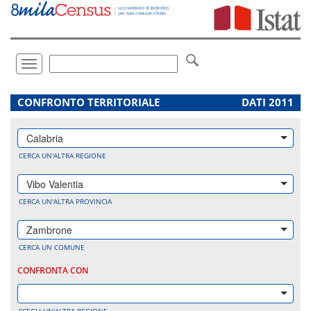
Vai
direttamente
a:
Contenuto
Ricerca
Toggle
navigation
.
CONFRONTO TERRITORIALE
DATI 2011
Calabria
CERCA UN'ALTRA REGIONE
Vibo Valentia
CERCA UN'ALTRA PROVINCIA
Zambrone
CERCA UN COMUNE
CONFRONTA CON