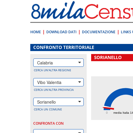
Vai
direttamente
a:
Contenuto
Ricerca
HOME
DOWNLOAD DATI
DOCUMENTAZIONE
LINKS 
.
CONFRONTO TERRITORIALE
SORIANELLO
Calabria
CERCA UN'ALTRA REGIONE
Vibo Valentia
CERCA UN'ALTRA PROVINCIA
Sorianello
100.
CERCA UN COMUNE
0
media Italia 1
CONFRONTA CON