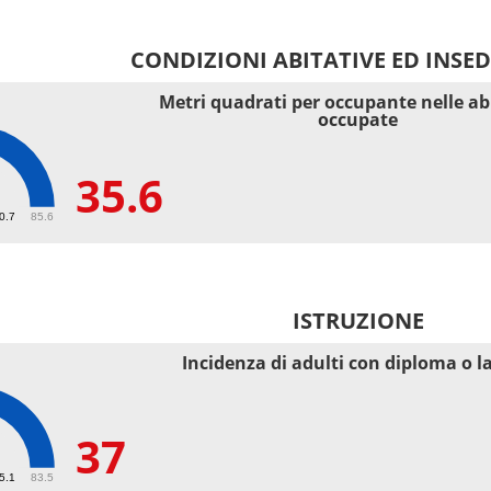
CONDIZIONI ABITATIVE ED INSE
Metri quadrati per occupante nelle ab
occupate
35.6
40.7
85.6
ISTRUZIONE
Incidenza di adulti con diploma o l
37
55.1
83.5