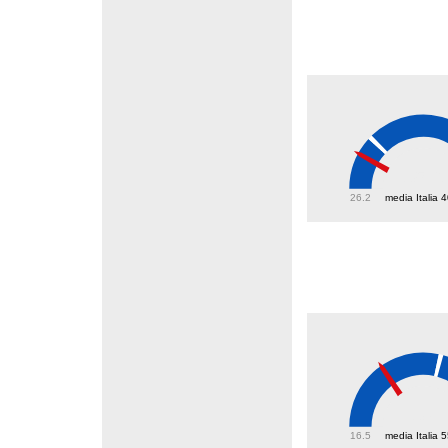
35.6
26.2
media Italia 
37
16.5
media Italia 