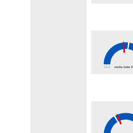
46.3
19.3
media Italia 
27.4