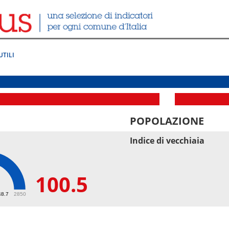
UTILI
POPOLAZIONE
Indice di vecchiaia
100.5
5
48.7
2850