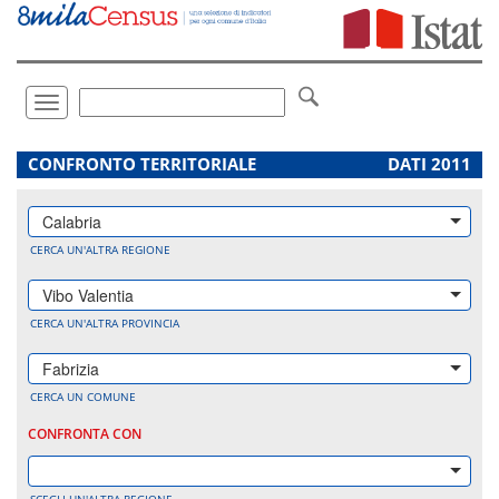
Vai
direttamente
a:
Contenuto
Ricerca
Toggle
navigation
.
CONFRONTO TERRITORIALE
DATI 2011
Calabria
CERCA UN'ALTRA REGIONE
Vibo Valentia
CERCA UN'ALTRA PROVINCIA
Fabrizia
CERCA UN COMUNE
CONFRONTA CON