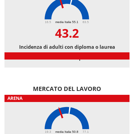
43.2
16.5
media Italia 55.1
83.5
43.2
Incidenza di adulti con diploma o laurea
Incidenza di adulti con diploma o laurea
MERCATO DEL LAVORO
ARENA
41.6
19.3
media Italia 50.8
77.1