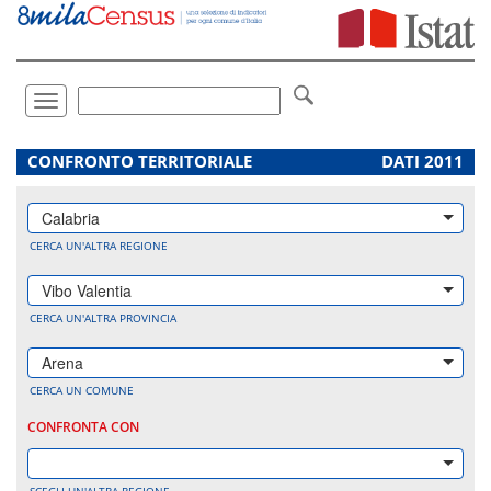
Vai
direttamente
a:
Contenuto
Ricerca
Toggle
navigation
.
CONFRONTO TERRITORIALE
DATI 2011
Calabria
CERCA UN'ALTRA REGIONE
Vibo Valentia
CERCA UN'ALTRA PROVINCIA
Arena
CERCA UN COMUNE
CONFRONTA CON