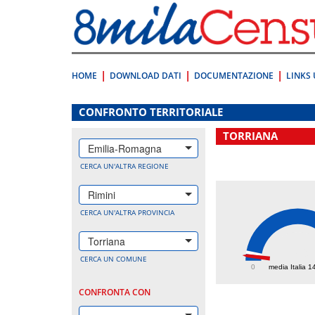
Vai
direttamente
a:
Contenuto
Ricerca
HOME
DOWNLOAD DATI
DOCUMENTAZIONE
LINKS 
.
CONFRONTO TERRITORIALE
TORRIANA
Emilia-Romagna
CERCA UN'ALTRA REGIONE
Rimini
CERCA UN'ALTRA PROVINCIA
Torriana
87.9
CERCA UN COMUNE
0
media Italia 1
CONFRONTA CON