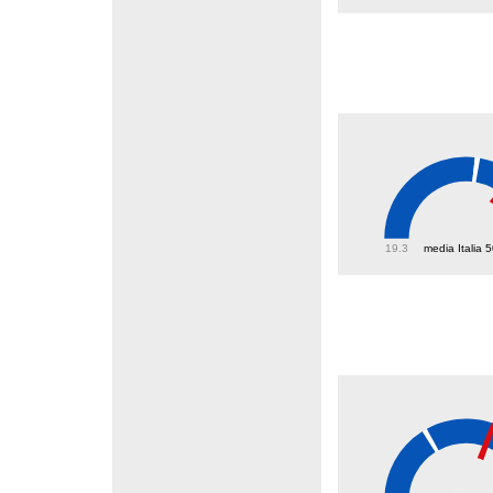
60.2
19.3
media Italia 
44.7