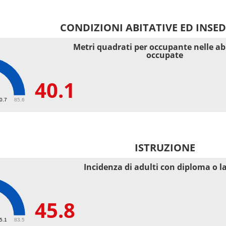
CONDIZIONI ABITATIVE ED INSE
Metri quadrati per occupante nelle ab
occupate
40.1
40.7
85.6
ISTRUZIONE
Incidenza di adulti con diploma o l
45.8
55.1
83.5