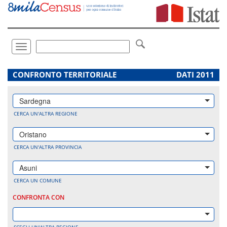
Vai
direttamente
a:
Contenuto
Ricerca
Toggle
navigation
.
CONFRONTO TERRITORIALE
DATI 2011
Sardegna
CERCA UN'ALTRA REGIONE
Oristano
CERCA UN'ALTRA PROVINCIA
Asuni
CERCA UN COMUNE
CONFRONTA CON