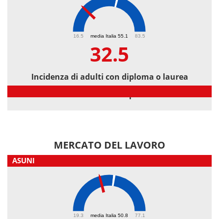
32.5
16.5
media Italia 55.1
83.5
32.5
Incidenza di adulti con diploma o laurea
Incidenza di adulti con diploma o laurea
MERCATO DEL LAVORO
ASUNI
43.2
19.3
media Italia 50.8
77.1