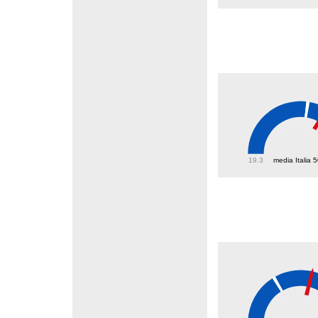
57.8
19.3
media Italia 
41.8