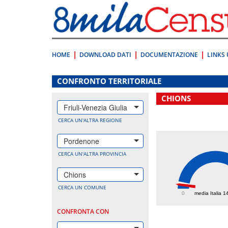
Vai
direttamente
a:
Contenuto
Ricerca
HOME
DOWNLOAD DATI
DOCUMENTAZIONE
LINKS 
.
CONFRONTO TERRITORIALE
CHIONS
Friuli-Venezia Giulia
CERCA UN'ALTRA REGIONE
Pordenone
CERCA UN'ALTRA PROVINCIA
Chions
104.
CERCA UN COMUNE
0
media Italia 1
CONFRONTA CON