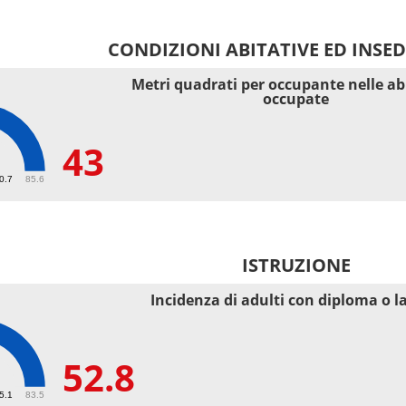
CONDIZIONI ABITATIVE ED INSE
Metri quadrati per occupante nelle ab
occupate
43
40.7
85.6
ISTRUZIONE
Incidenza di adulti con diploma o l
52.8
55.1
83.5