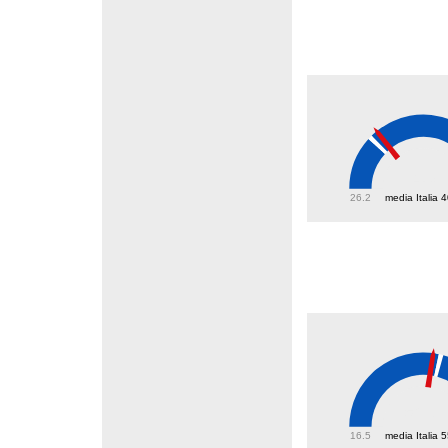
43
26.2
media Italia 
52.8
16.5
media Italia 