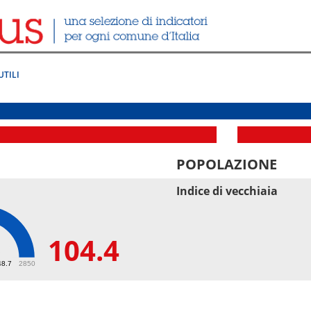
UTILI
POPOLAZIONE
Indice di vecchiaia
104.4
4
48.7
2850