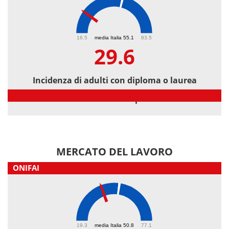
29.6
16.5
media Italia 55.1
83.5
29.6
Incidenza di adulti con diploma o laurea
Incidenza di adulti con diploma o laurea
MERCATO DEL LAVORO
ONIFAI
41.5
19.3
media Italia 50.8
77.1