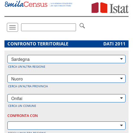
Vai
direttamente
a:
Contenuto
Ricerca
Toggle
navigation
.
CONFRONTO TERRITORIALE
DATI 2011
Sardegna
CERCA UN'ALTRA REGIONE
Nuoro
CERCA UN'ALTRA PROVINCIA
Onifai
CERCA UN COMUNE
CONFRONTA CON