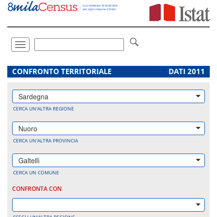
Vai
direttamente
a:
Contenuto
Ricerca
Toggle
navigation
.
CONFRONTO TERRITORIALE
DATI 2011
Sardegna
CERCA UN'ALTRA REGIONE
Nuoro
CERCA UN'ALTRA PROVINCIA
Galtellì
CERCA UN COMUNE
CONFRONTA CON