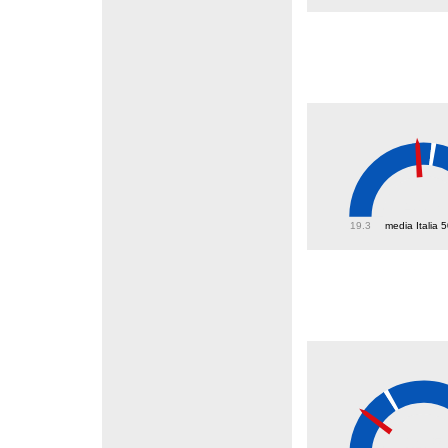
46.7
19.3
media Italia 
14.5