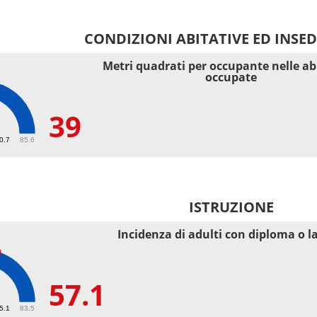
CONDIZIONI ABITATIVE ED INSE
Metri quadrati per occupante nelle ab
occupate
39
40.7
85.6
ISTRUZIONE
Incidenza di adulti con diploma o l
57.1
55.1
83.5