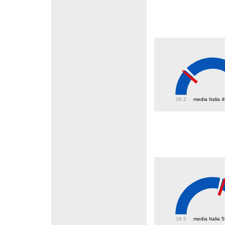
39
26.2
media Italia 
57.1
16.5
media Italia 