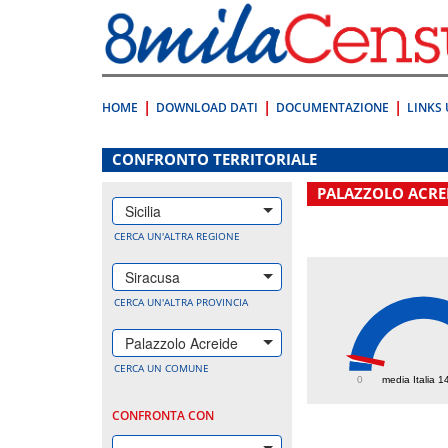
Vai
direttamente
a:
Contenuto
Ricerca
HOME
DOWNLOAD DATI
DOCUMENTAZIONE
LINKS 
.
CONFRONTO TERRITORIALE
PALAZZOLO ACRE
Sicilia
CERCA UN'ALTRA REGIONE
Siracusa
CERCA UN'ALTRA PROVINCIA
Palazzolo Acreide
175
CERCA UN COMUNE
0
media Italia 1
CONFRONTA CON