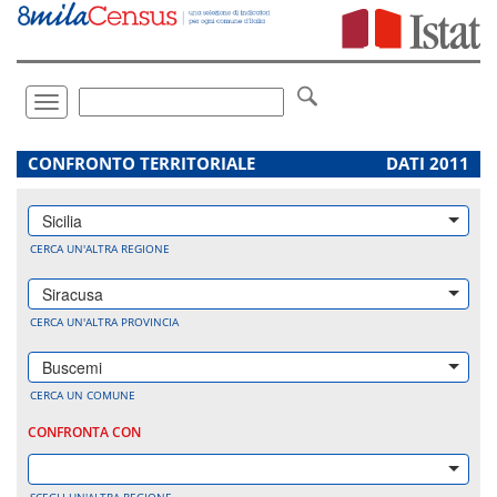
Vai
direttamente
a:
Contenuto
Ricerca
Toggle
navigation
.
CONFRONTO TERRITORIALE
DATI 2011
Sicilia
CERCA UN'ALTRA REGIONE
Siracusa
CERCA UN'ALTRA PROVINCIA
Buscemi
CERCA UN COMUNE
CONFRONTA CON