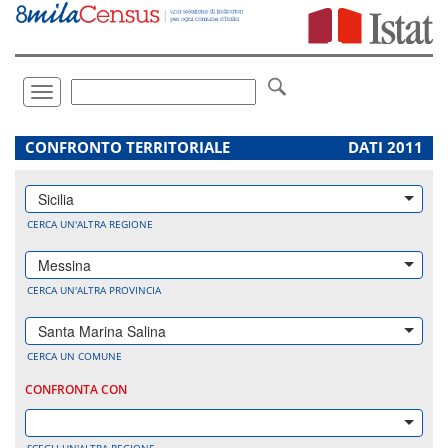
Vai
direttamente
a:
Contenuto
Ricerca
Toggle
navigation
.
CONFRONTO TERRITORIALE
DATI 2011
Sicilia
CERCA UN'ALTRA REGIONE
Messina
CERCA UN'ALTRA PROVINCIA
Santa Marina Salina
CERCA UN COMUNE
CONFRONTA CON