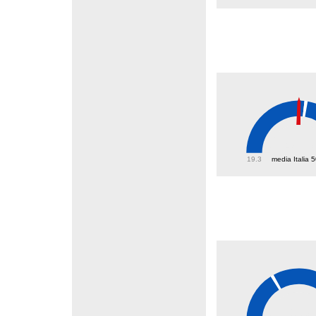
48.3
19.3
media Italia 
1.3