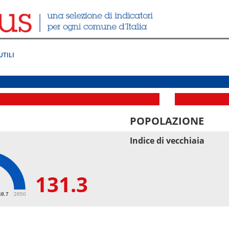
UTILI
POPOLAZIONE
Indice di vecchiaia
131.3
3
48.7
2850