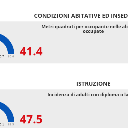
CONDIZIONI ABITATIVE ED INSE
Metri quadrati per occupante nelle ab
occupate
41.4
40.7
85.6
ISTRUZIONE
Incidenza di adulti con diploma o l
47.5
55.1
83.5