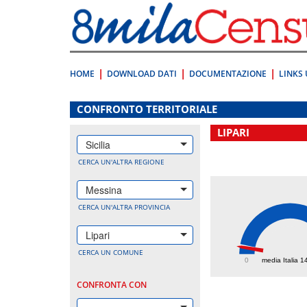
Vai
direttamente
a:
Contenuto
Ricerca
HOME
DOWNLOAD DATI
DOCUMENTAZIONE
LINKS 
.
CONFRONTO TERRITORIALE
LIPARI
Sicilia
CERCA UN'ALTRA REGIONE
Messina
CERCA UN'ALTRA PROVINCIA
Lipari
131.
CERCA UN COMUNE
0
media Italia 1
CONFRONTA CON