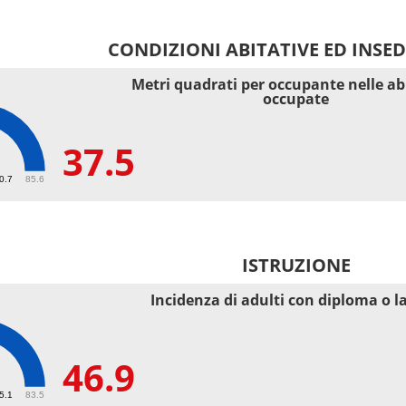
CONDIZIONI ABITATIVE ED INSE
Metri quadrati per occupante nelle ab
occupate
37.5
40.7
85.6
ISTRUZIONE
Incidenza di adulti con diploma o l
46.9
55.1
83.5