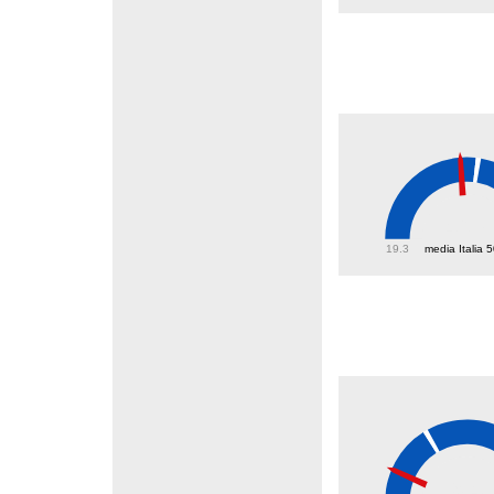
46.7
19.3
media Italia 
9.4