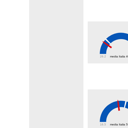
37.5
26.2
media Italia 
46.9
16.5
media Italia 