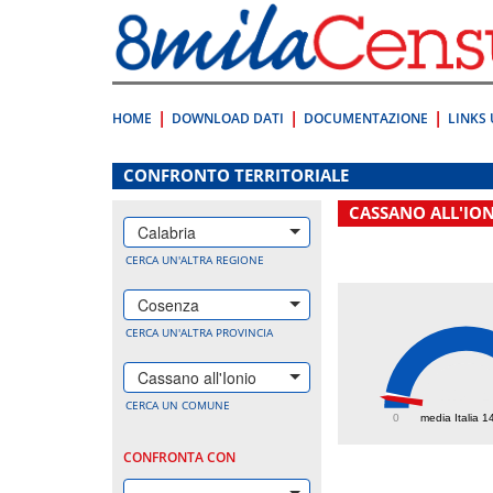
Vai
direttamente
a:
Contenuto
Ricerca
HOME
DOWNLOAD DATI
DOCUMENTAZIONE
LINKS 
.
CONFRONTO TERRITORIALE
CASSANO ALL'IO
Calabria
CERCA UN'ALTRA REGIONE
Cosenza
CERCA UN'ALTRA PROVINCIA
Cassano all'Ionio
118.
CERCA UN COMUNE
0
media Italia 1
CONFRONTA CON