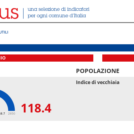
UTILI
NIO
POPOLAZIONE
Indice di vecchiaia
118.4
4
48.7
2850