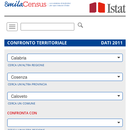
Vai
direttamente
a:
Contenuto
Ricerca
Toggle
navigation
.
CONFRONTO TERRITORIALE
DATI 2011
Calabria
CERCA UN'ALTRA REGIONE
Cosenza
CERCA UN'ALTRA PROVINCIA
Caloveto
CERCA UN COMUNE
CONFRONTA CON