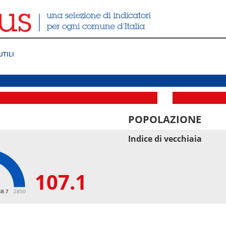
UTILI
POPOLAZIONE
Indice di vecchiaia
107.1
1
48.7
2850