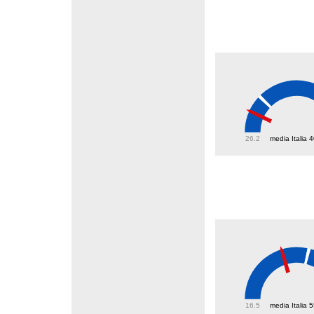
34.2
26.2
media Italia 
43.6
16.5
media Italia 