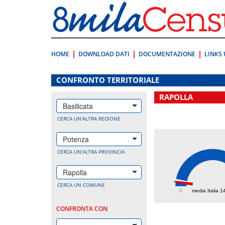
Vai
direttamente
a:
Contenuto
Ricerca
HOME
DOWNLOAD DATI
DOCUMENTAZIONE
LINKS 
.
CONFRONTO TERRITORIALE
RAPOLLA
Basilicata
CERCA UN'ALTRA REGIONE
Potenza
CERCA UN'ALTRA PROVINCIA
Rapolla
107.
CERCA UN COMUNE
0
media Italia 1
CONFRONTA CON