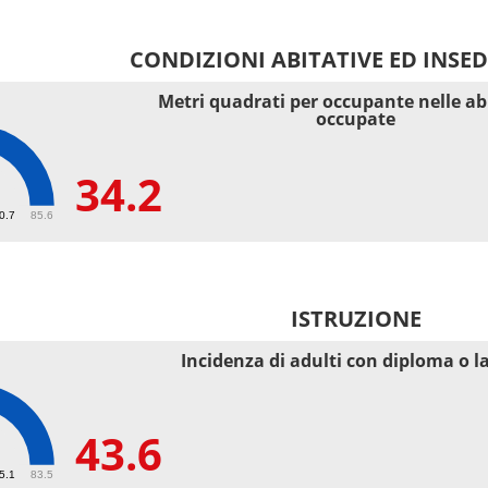
CONDIZIONI ABITATIVE ED INSE
Metri quadrati per occupante nelle ab
occupate
34.2
40.7
85.6
ISTRUZIONE
Incidenza di adulti con diploma o l
43.6
55.1
83.5