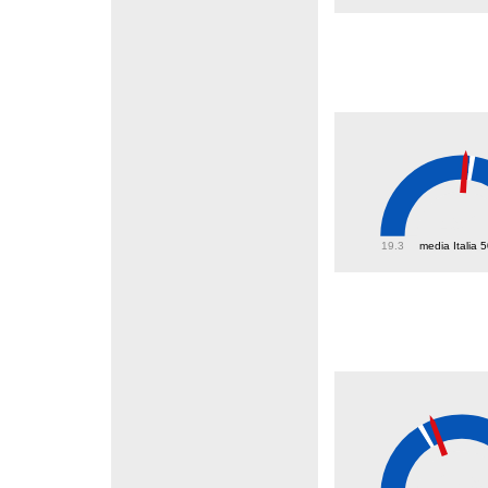
49.2
19.3
media Italia 
27.9