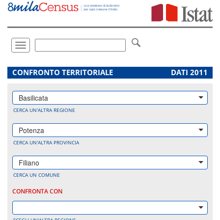
Vai
direttamente
a:
Contenuto
Ricerca
Toggle
navigation
.
CONFRONTO TERRITORIALE
DATI 2011
Basilicata
CERCA UN'ALTRA REGIONE
Potenza
CERCA UN'ALTRA PROVINCIA
Filiano
CERCA UN COMUNE
CONFRONTA CON