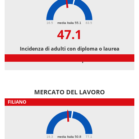
47.1
16.5
media Italia 55.1
83.5
47.1
Incidenza di adulti con diploma o laurea
Incidenza di adulti con diploma o laurea
MERCATO DEL LAVORO
FILIANO
46.9
19.3
media Italia 50.8
77.1