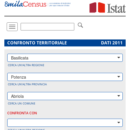
Vai
direttamente
a:
Contenuto
Ricerca
Toggle
navigation
.
CONFRONTO TERRITORIALE
DATI 2011
Basilicata
CERCA UN'ALTRA REGIONE
Potenza
CERCA UN'ALTRA PROVINCIA
Abriola
CERCA UN COMUNE
CONFRONTA CON