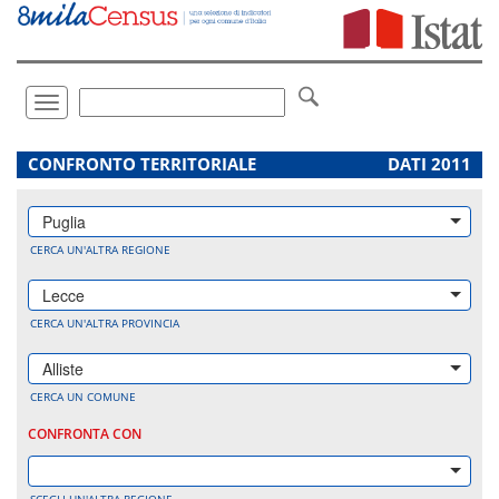
Vai
direttamente
a:
Contenuto
Ricerca
Toggle
navigation
.
CONFRONTO TERRITORIALE
DATI 2011
Puglia
CERCA UN'ALTRA REGIONE
Lecce
CERCA UN'ALTRA PROVINCIA
Alliste
CERCA UN COMUNE
CONFRONTA CON