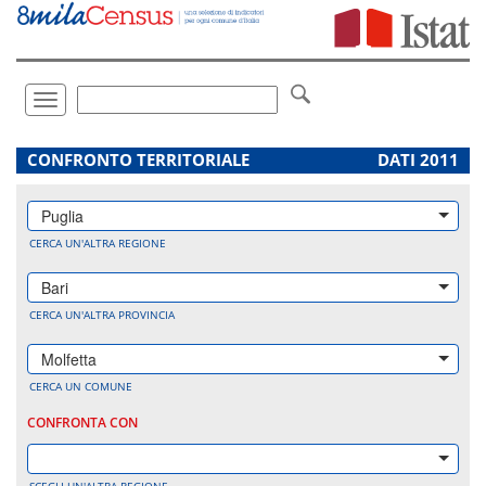
Vai
direttamente
a:
Contenuto
Ricerca
Toggle
navigation
.
CONFRONTO TERRITORIALE
DATI 2011
Puglia
CERCA UN'ALTRA REGIONE
Bari
CERCA UN'ALTRA PROVINCIA
Molfetta
CERCA UN COMUNE
CONFRONTA CON