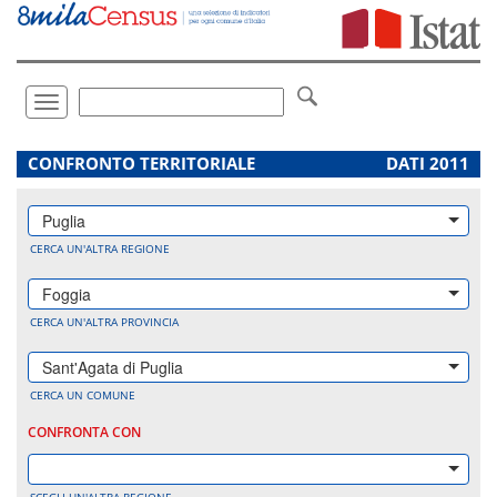
Vai
direttamente
a:
Contenuto
Ricerca
Toggle
navigation
.
CONFRONTO TERRITORIALE
DATI 2011
Puglia
CERCA UN'ALTRA REGIONE
Foggia
CERCA UN'ALTRA PROVINCIA
Sant'Agata di Puglia
CERCA UN COMUNE
CONFRONTA CON