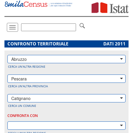
Vai
direttamente
a:
Contenuto
Ricerca
Toggle
navigation
.
CONFRONTO TERRITORIALE
DATI 2011
Abruzzo
CERCA UN'ALTRA REGIONE
Pescara
CERCA UN'ALTRA PROVINCIA
Catignano
CERCA UN COMUNE
CONFRONTA CON