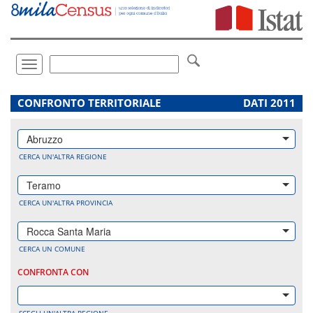
Vai
direttamente
a:
Contenuto
Ricerca
Toggle
navigation
.
CONFRONTO TERRITORIALE
DATI 2011
Abruzzo
CERCA UN'ALTRA REGIONE
Teramo
CERCA UN'ALTRA PROVINCIA
Rocca Santa Maria
CERCA UN COMUNE
CONFRONTA CON