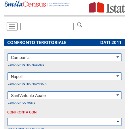
Vai
direttamente
a:
Contenuto
Ricerca
Toggle
navigation
.
CONFRONTO TERRITORIALE
DATI 2011
Campania
CERCA UN'ALTRA REGIONE
Napoli
CERCA UN'ALTRA PROVINCIA
Sant'Antonio Abate
CERCA UN COMUNE
CONFRONTA CON