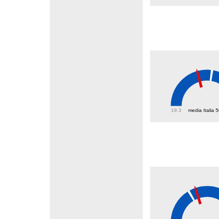
43.1
19.3
media Italia 
28.9