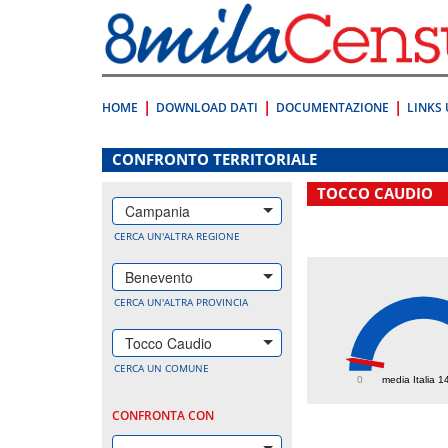
Vai
direttamente
a:
Contenuto
Ricerca
HOME
DOWNLOAD DATI
DOCUMENTAZIONE
LINKS 
.
CONFRONTO TERRITORIALE
TOCCO CAUDIO
Campania
CERCA UN'ALTRA REGIONE
Benevento
CERCA UN'ALTRA PROVINCIA
Tocco Caudio
135.
CERCA UN COMUNE
0
media Italia 1
CONFRONTA CON