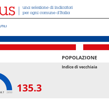
UTILI
POPOLAZIONE
Indice di vecchiaia
135.3
3
48.7
2850