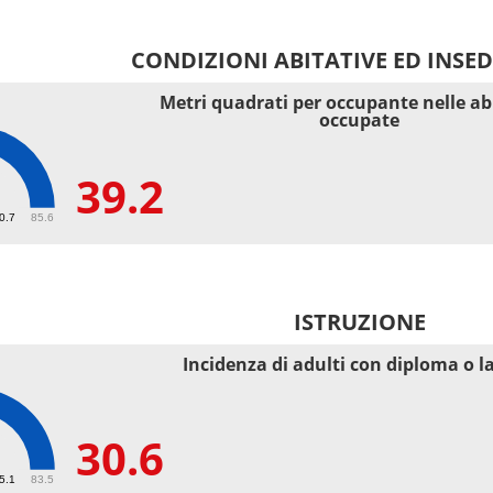
CONDIZIONI ABITATIVE ED INSE
Metri quadrati per occupante nelle ab
occupate
39.2
40.7
85.6
ISTRUZIONE
Incidenza di adulti con diploma o l
30.6
55.1
83.5