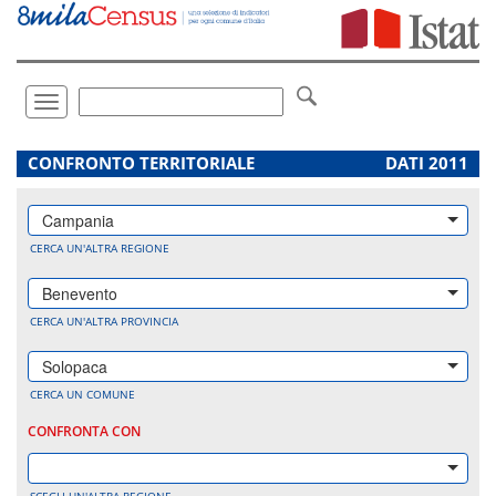
Vai
direttamente
a:
Contenuto
Ricerca
Toggle
navigation
.
CONFRONTO TERRITORIALE
DATI 2011
Campania
CERCA UN'ALTRA REGIONE
Benevento
CERCA UN'ALTRA PROVINCIA
Solopaca
CERCA UN COMUNE
CONFRONTA CON