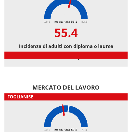
55.4
16.5
media Italia 55.1
83.5
55.4
Incidenza di adulti con diploma o laurea
Incidenza di adulti con diploma o laurea
MERCATO DEL LAVORO
FOGLIANISE
45.6
19.3
media Italia 50.8
77.1