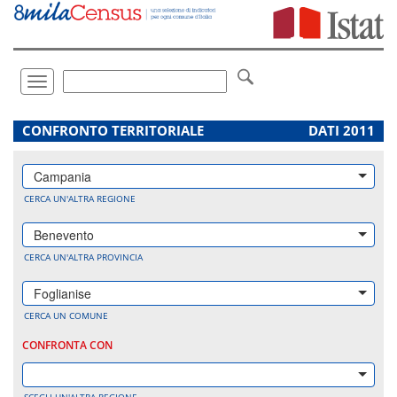
Vai
direttamente
a:
Contenuto
Ricerca
Toggle
navigation
.
CONFRONTO TERRITORIALE
DATI 2011
Campania
CERCA UN'ALTRA REGIONE
Benevento
CERCA UN'ALTRA PROVINCIA
Foglianise
CERCA UN COMUNE
CONFRONTA CON