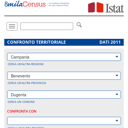
Vai
direttamente
a:
Contenuto
Ricerca
Toggle
navigation
.
CONFRONTO TERRITORIALE
DATI 2011
Campania
CERCA UN'ALTRA REGIONE
Benevento
CERCA UN'ALTRA PROVINCIA
Dugenta
CERCA UN COMUNE
CONFRONTA CON