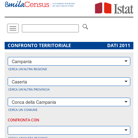
Vai
direttamente
a:
Contenuto
Ricerca
Toggle
navigation
.
CONFRONTO TERRITORIALE
DATI 2011
Campania
CERCA UN'ALTRA REGIONE
Caserta
CERCA UN'ALTRA PROVINCIA
Conca della Campania
CERCA UN COMUNE
CONFRONTA CON