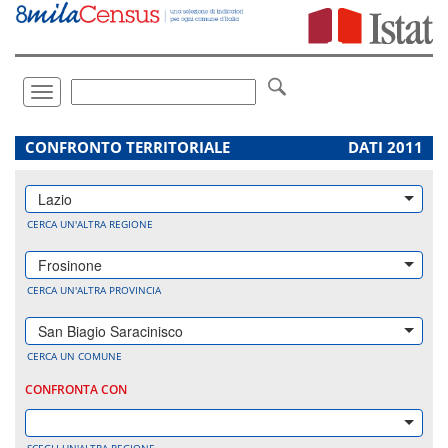
Vai
direttamente
a:
Contenuto
Ricerca
Toggle
navigation
.
CONFRONTO TERRITORIALE
DATI 2011
Lazio
CERCA UN'ALTRA REGIONE
Frosinone
CERCA UN'ALTRA PROVINCIA
San Biagio Saracinisco
CERCA UN COMUNE
CONFRONTA CON