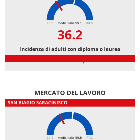
36.2
16.5
media Italia 55.1
83.5
36.2
Incidenza di adulti con diploma o laurea
Incidenza di adulti con diploma o laurea
MERCATO DEL LAVORO
SAN BIAGIO SARACINISCO
39.6
19.3
media Italia 50.8
77.1