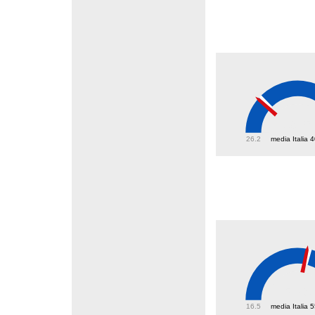
39.5
26.2
media Italia 
53.9
16.5
media Italia 