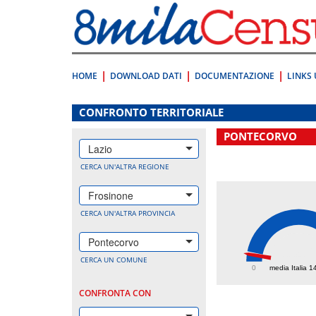
Vai
direttamente
a:
Contenuto
Ricerca
HOME
DOWNLOAD DATI
DOCUMENTAZIONE
LINKS 
.
CONFRONTO TERRITORIALE
PONTECORVO
Lazio
CERCA UN'ALTRA REGIONE
Frosinone
CERCA UN'ALTRA PROVINCIA
Pontecorvo
134.
CERCA UN COMUNE
0
media Italia 1
CONFRONTA CON