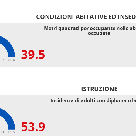
CONDIZIONI ABITATIVE ED INSE
Metri quadrati per occupante nelle ab
occupate
39.5
40.7
85.6
ISTRUZIONE
Incidenza di adulti con diploma o l
53.9
55.1
83.5