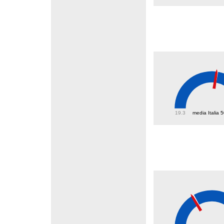
50.6
19.3
media Italia 
23.5