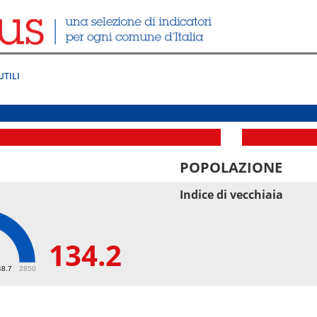
UTILI
POPOLAZIONE
Indice di vecchiaia
134.2
2
48.7
2850