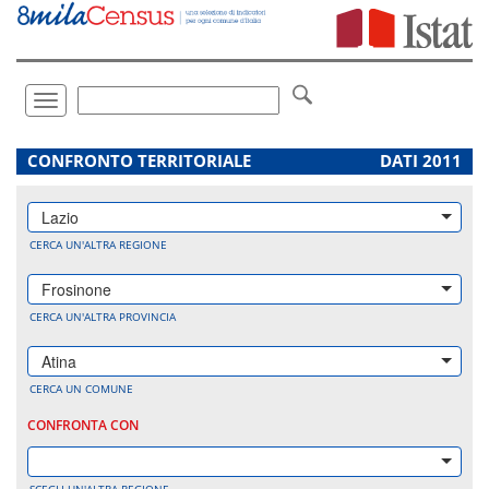
Vai
direttamente
a:
Contenuto
Ricerca
Toggle
navigation
.
CONFRONTO TERRITORIALE
DATI 2011
Lazio
CERCA UN'ALTRA REGIONE
Frosinone
CERCA UN'ALTRA PROVINCIA
Atina
CERCA UN COMUNE
CONFRONTA CON