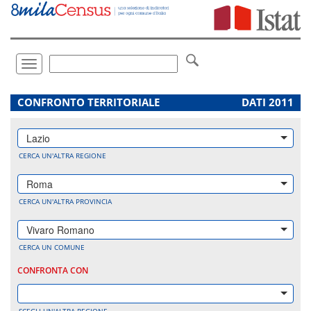
Vai
direttamente
a:
Contenuto
Ricerca
Toggle
navigation
.
CONFRONTO TERRITORIALE
DATI 2011
Lazio
CERCA UN'ALTRA REGIONE
Roma
CERCA UN'ALTRA PROVINCIA
Vivaro Romano
CERCA UN COMUNE
CONFRONTA CON