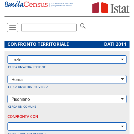
Vai
direttamente
a:
Contenuto
Ricerca
Toggle
navigation
.
CONFRONTO TERRITORIALE
DATI 2011
Lazio
CERCA UN'ALTRA REGIONE
Roma
CERCA UN'ALTRA PROVINCIA
Pisoniano
CERCA UN COMUNE
CONFRONTA CON