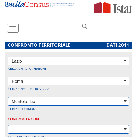
Vai
direttamente
a:
Contenuto
Ricerca
Toggle
navigation
.
CONFRONTO TERRITORIALE
DATI 2011
Lazio
CERCA UN'ALTRA REGIONE
Roma
CERCA UN'ALTRA PROVINCIA
Montelanico
CERCA UN COMUNE
CONFRONTA CON