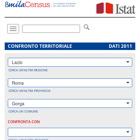
Vai
direttamente
a:
Contenuto
Ricerca
Toggle
navigation
.
CONFRONTO TERRITORIALE
DATI 2011
Lazio
CERCA UN'ALTRA REGIONE
Roma
CERCA UN'ALTRA PROVINCIA
Gorga
CERCA UN COMUNE
CONFRONTA CON