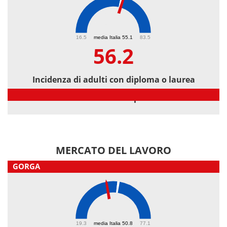
56.2
16.5
media Italia 55.1
83.5
56.2
Incidenza di adulti con diploma o laurea
Incidenza di adulti con diploma o laurea
MERCATO DEL LAVORO
GORGA
44.8
19.3
media Italia 50.8
77.1