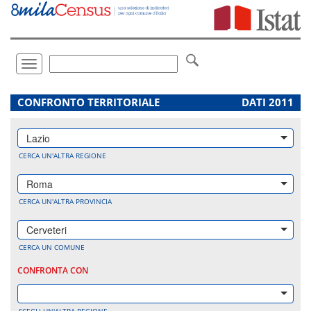
Vai
direttamente
a:
Contenuto
Ricerca
Toggle
navigation
.
CONFRONTO TERRITORIALE
DATI 2011
Lazio
CERCA UN'ALTRA REGIONE
Roma
CERCA UN'ALTRA PROVINCIA
Cerveteri
CERCA UN COMUNE
CONFRONTA CON