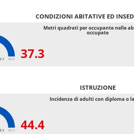
CONDIZIONI ABITATIVE ED INSE
Metri quadrati per occupante nelle ab
occupate
37.3
40.7
85.6
ISTRUZIONE
Incidenza di adulti con diploma o l
44.4
55.1
83.5