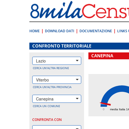
Vai
direttamente
a:
Contenuto
Ricerca
HOME
DOWNLOAD DATI
DOCUMENTAZIONE
LINKS 
.
CONFRONTO TERRITORIALE
CANEPINA
Lazio
CERCA UN'ALTRA REGIONE
Viterbo
CERCA UN'ALTRA PROVINCIA
Canepina
165.
CERCA UN COMUNE
0
media Italia 1
CONFRONTA CON