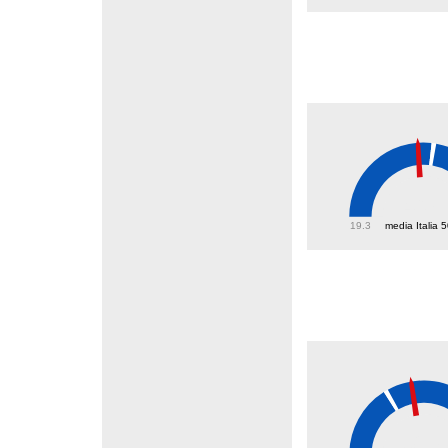
46.8
19.3
media Italia 
32.7