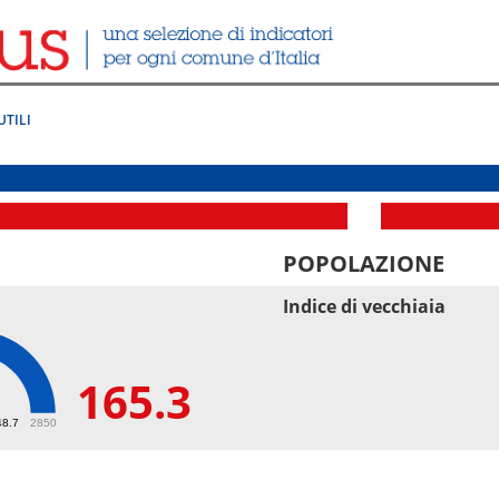
UTILI
POPOLAZIONE
Indice di vecchiaia
165.3
3
48.7
2850