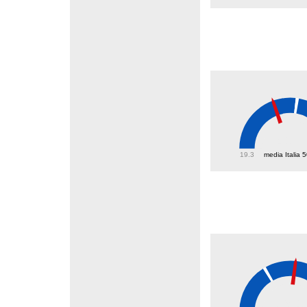
41.8
19.3
media Italia 
39.1