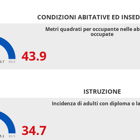
CONDIZIONI ABITATIVE ED INSE
Metri quadrati per occupante nelle ab
occupate
43.9
40.7
85.6
ISTRUZIONE
Incidenza di adulti con diploma o l
34.7
55.1
83.5