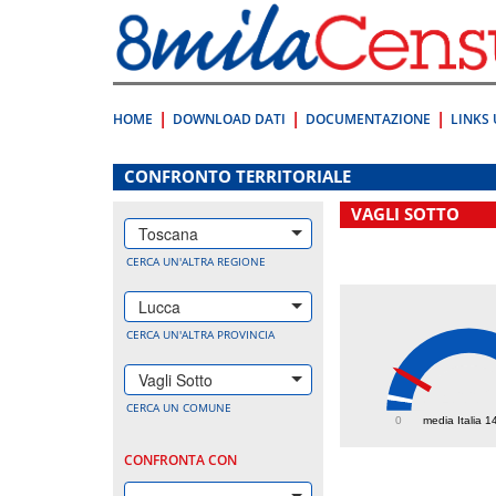
Vai
direttamente
a:
Contenuto
Ricerca
HOME
DOWNLOAD DATI
DOCUMENTAZIONE
LINKS 
.
CONFRONTO TERRITORIALE
VAGLI SOTTO
Toscana
CERCA UN'ALTRA REGIONE
Lucca
CERCA UN'ALTRA PROVINCIA
Vagli Sotto
466.
CERCA UN COMUNE
0
media Italia 1
CONFRONTA CON