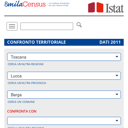
Vai
direttamente
a:
Contenuto
Ricerca
Toggle
navigation
.
CONFRONTO TERRITORIALE
DATI 2011
Toscana
CERCA UN'ALTRA REGIONE
Lucca
CERCA UN'ALTRA PROVINCIA
Barga
CERCA UN COMUNE
CONFRONTA CON