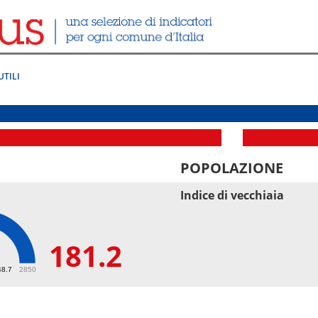
UTILI
POPOLAZIONE
Indice di vecchiaia
181.2
2
48.7
2850