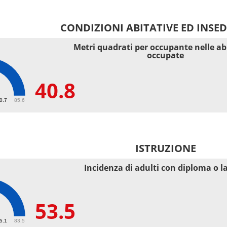
CONDIZIONI ABITATIVE ED INSE
Metri quadrati per occupante nelle ab
occupate
40.8
40.7
85.6
ISTRUZIONE
Incidenza di adulti con diploma o l
53.5
55.1
83.5