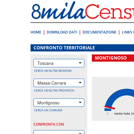
Vai
direttamente
a:
Contenuto
Ricerca
HOME
DOWNLOAD DATI
DOCUMENTAZIONE
LINKS 
.
CONFRONTO TERRITORIALE
MONTIGNOSO
Toscana
CERCA UN'ALTRA REGIONE
Massa-Carrara
CERCA UN'ALTRA PROVINCIA
Montignoso
181.
CERCA UN COMUNE
0
media Italia 1
CONFRONTA CON