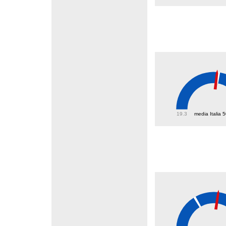
49.9
19.3
media Italia 
39.5