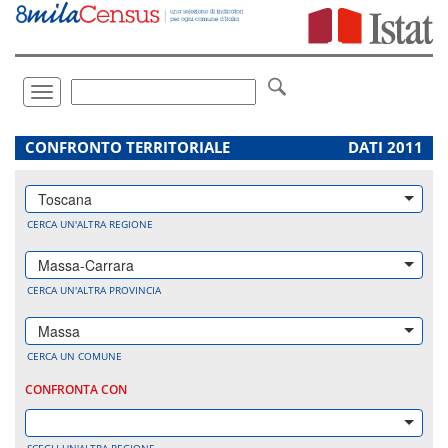
Vai
direttamente
a:
Contenuto
Ricerca
Toggle
navigation
.
CONFRONTO TERRITORIALE
DATI 2011
Toscana
CERCA UN'ALTRA REGIONE
Massa-Carrara
CERCA UN'ALTRA PROVINCIA
Massa
CERCA UN COMUNE
CONFRONTA CON