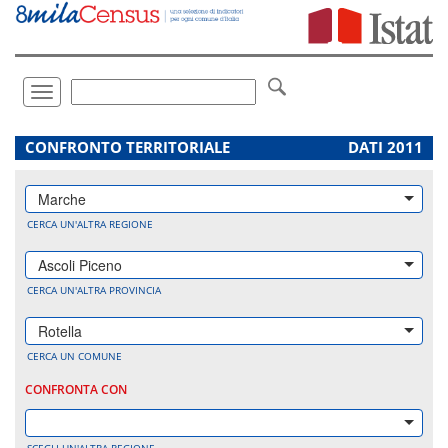
Vai
direttamente
a:
Contenuto
Ricerca
Toggle
navigation
.
CONFRONTO TERRITORIALE
DATI 2011
Marche
CERCA UN'ALTRA REGIONE
Ascoli Piceno
CERCA UN'ALTRA PROVINCIA
Rotella
CERCA UN COMUNE
CONFRONTA CON