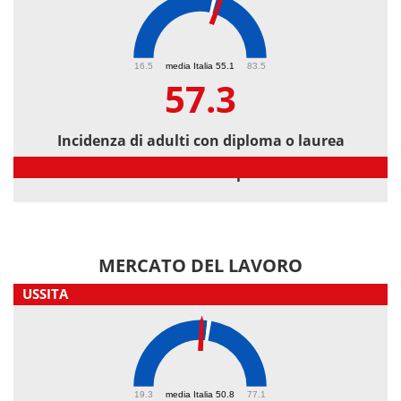
57.3
16.5
media Italia 55.1
83.5
57.3
Incidenza di adulti con diploma o laurea
Incidenza di adulti con diploma o laurea
MERCATO DEL LAVORO
USSITA
48.7
19.3
media Italia 50.8
77.1