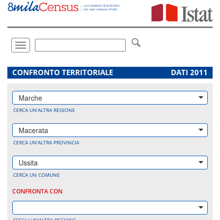
Vai
direttamente
a:
Contenuto
Ricerca
Toggle
navigation
.
CONFRONTO TERRITORIALE
DATI 2011
Marche
CERCA UN'ALTRA REGIONE
Macerata
CERCA UN'ALTRA PROVINCIA
Ussita
CERCA UN COMUNE
CONFRONTA CON