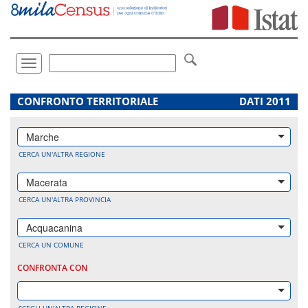
Vai
direttamente
a:
Contenuto
Ricerca
Toggle
navigation
.
CONFRONTO TERRITORIALE
DATI 2011
Marche
CERCA UN'ALTRA REGIONE
Macerata
CERCA UN'ALTRA PROVINCIA
Acquacanina
CERCA UN COMUNE
CONFRONTA CON