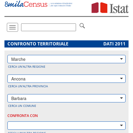
Vai
direttamente
a:
Contenuto
Ricerca
Toggle
navigation
.
CONFRONTO TERRITORIALE
DATI 2011
Marche
CERCA UN'ALTRA REGIONE
Ancona
CERCA UN'ALTRA PROVINCIA
Barbara
CERCA UN COMUNE
CONFRONTA CON