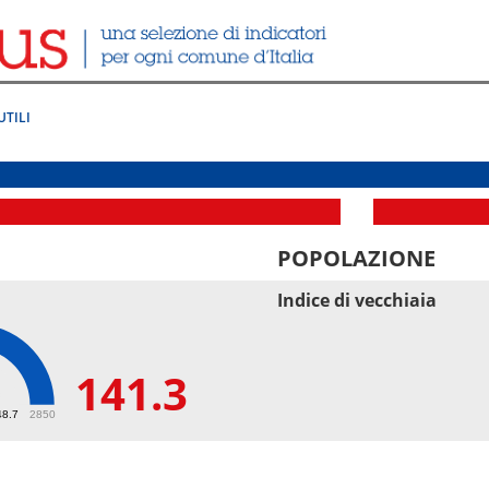
UTILI
POPOLAZIONE
Indice di vecchiaia
141.3
3
48.7
2850