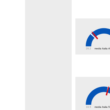
42.8
26.2
media Italia 
55.5
16.5
media Italia 