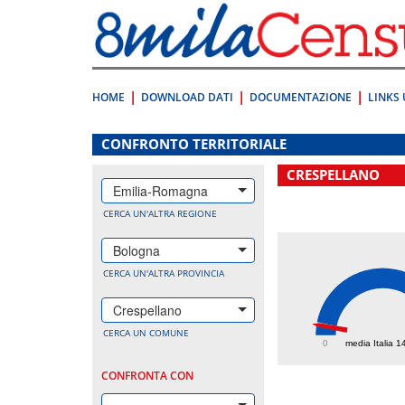
Vai
direttamente
a:
Contenuto
Ricerca
HOME
DOWNLOAD DATI
DOCUMENTAZIONE
LINKS 
.
CONFRONTO TERRITORIALE
CRESPELLANO
Emilia-Romagna
CERCA UN'ALTRA REGIONE
Bologna
CERCA UN'ALTRA PROVINCIA
Crespellano
141.
CERCA UN COMUNE
0
media Italia 1
CONFRONTA CON