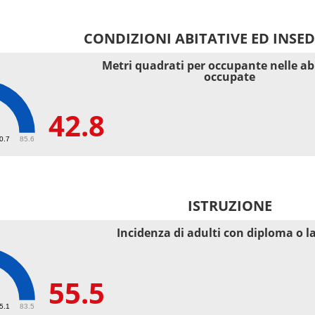
CONDIZIONI ABITATIVE ED INSE
Metri quadrati per occupante nelle ab
occupate
42.8
40.7
85.6
ISTRUZIONE
Incidenza di adulti con diploma o l
55.5
55.1
83.5