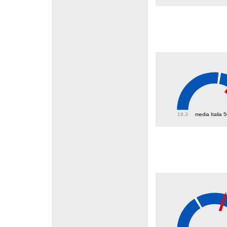
59.1
19.3
media Italia 
43.4