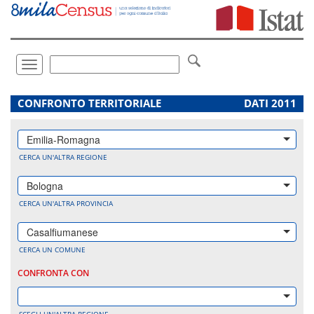
Vai
direttamente
a:
Contenuto
Ricerca
Toggle
navigation
.
CONFRONTO TERRITORIALE
DATI 2011
Emilia-Romagna
CERCA UN'ALTRA REGIONE
Bologna
CERCA UN'ALTRA PROVINCIA
Casalfiumanese
CERCA UN COMUNE
CONFRONTA CON